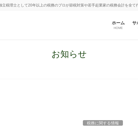
独立税理士として20年以上の税務のプロが節税対策や若手起業家の税務会計を全て
ホーム
サ
HOME
お知らせ
税務に関する情報