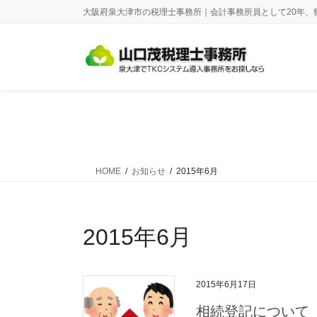
コ
ナ
大阪府泉大津市の税理士事務所｜会計事務所員として20年、
ン
ビ
テ
ゲ
ン
ー
ツ
シ
に
ョ
移
ン
動
に
移
動
HOME
お知らせ
2015年6月
2015年6月
2015年6月17日
相続登記について